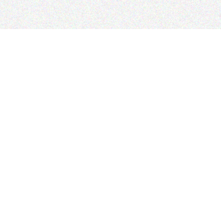
+7 936 223 33 3
2-я Звенигоро
lacbistrot@yande
Написать управляющему
*
*Meta признана экстремистской организацией
и запрещена на территории России