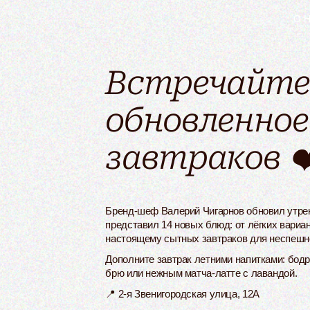
О 
Встречайт
обновленно
завтраков ❤
Бренд-шеф Валерий Чигарнов обновил утре
представил 14 новых блюд: от лёгких вариан
настоящему сытных завтраков для неспешно
Дополните завтрак летними напитками: бо
брю или нежным матча-латте с лавандой.
📍
2-я Звенигородская улица, 12А