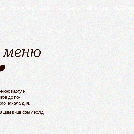
НАС
КОМАНДА
МЕНЮ
ДОСТАВКА
НОВОСТИ
СЕРТИФИ
е
е меню
️
ннюю карту и
тов до по-
го начала дня.
дрящим вишнёвым колд