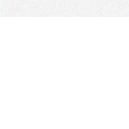
© 2025 La
3
Политика
персонал
дская улица, 12А
x.ru