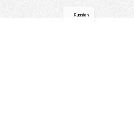
English
Russian
c Bistrot
 обработки
ьных данных